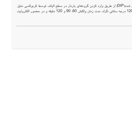
Dor:98.1000/1735-0913.1398.34.475.69.4.1575.1586 در این پژوهش خمیرکاغذ جوهرزدایی شده(DIP) از طریق وارد کردن گروه‌های باردار در سطح الیاف توسط کربوکسی متیل
سلولز(CMC) به منظور تولید خمیر‌کاغذی مقاوم‌تر اصلاح شد. تیمارهای اصلاحی خمیر‌کاغذ در دمای 85، 95 و120 درجه سانتی-گراد، مدت زمان واکنش 60، 90 و 120 دقیقه و در حضور الکترولیت