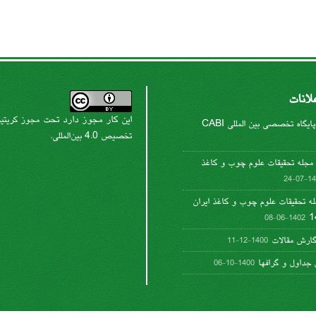
لانات
این کار مجوز دارد تحت
مجوز کریتیو
پایگاه تخصصی بین المللی CABI
.
تخصیص 4.0 بین‌المللی
جله تحقیقات علوم چوب و کاغذ
1402-
له تحقیقات علوم چوب و کاغذ ایران
1402-06-08
گارش مقالات
1400-12-11
جداول و گرافها
1400-10-06