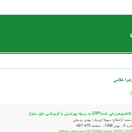
هرا غلامی
شده(DIP) به وسیله پیوندزنی با کربوکسی متیل سلولز
محمد آزادفلاح؛ سهیلا ایزدیار؛ مهدی روحانی
475-487
https://doi.org/10.22092/ijwpr.2020.12