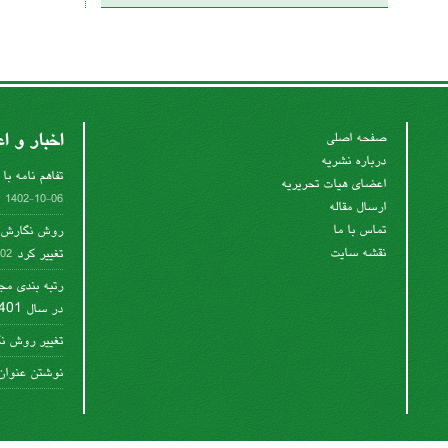
اخبار و اع
صفحه اصلی
درباره نشریه
تفاهم نامه با 
اعضای هیات تحریریه
1402-10-06
ارسال مقاله
تماس با ما
روش نگارش م
نقشه سایت
تغییر کرد
07-24
رتبه بندی مج
در سال 1401
تغییر روش ن
نوشتن عنوان 