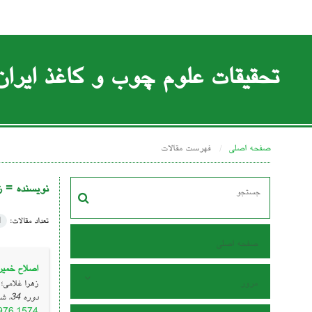
تحقیقات علوم چوب و کاغذ ایران
صفحه اصلی
فهرست مقالات
نویسنده =
ز
تعداد مقالات:
1
صفحه اصلی
اصلاح خمیرکاغذجوهرزدایی 
مرور
زهرا غلامی؛ 
دوره 34، شماره 4 ، بهمن 1398، ، صفحه
7976.1574