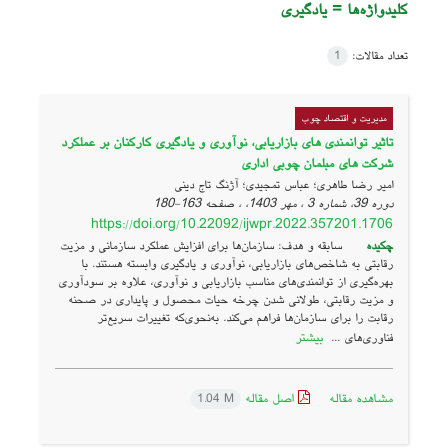
کلیدواژه‌ها =
یادگیری
تعداد مقالات:
1
مدیریت و اقتصاد چوب
تاثیر توانمندی های بازاریابی، نوآوری و یادگیری کارکنان بر عملکرد
شرکت های مبلمان چوبی اداری
امیر رضا طاهری؛ عباس تمجیدی؛ آژنگ تاج دینی
دوره 39، شماره 3 ، مهر 1403، ، صفحه
163-180
https://doi.org/10.22092/ijwpr.2022.357201.1706
چکیده
سابقه و هدف: سازمان‌ها برای افزایش عملکرد سازمانی و مزیت
رقابتی به شاخص‌های بازاریابی، نوآوری و یادگیری وابسته هستند. با
بهره‌گیری از توانمندی‌های مناسب بازاریابی و نوآوری، علاوه بر سودآوری
و مزیت رقابتی، طولانی شدن چرخه حیات محصول و پایداری در صحنه
رقابت را برای سازمان‌ها فراهم می‌کند. به‌نحوی‌که تغییرات سریع‌تر
بیشتر
فناوری‌های ...
مشاهده مقاله
اصل مقاله
1.04 M