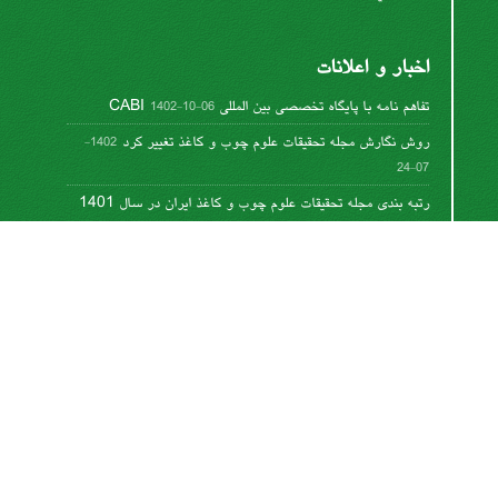
اخبار و اعلانات
تفاهم نامه با پایگاه تخصصی بین المللی CABI
1402-10-06
روش نگارش مجله تحقیقات علوم چوب و کاغذ تغییر کرد
1402-
07-24
رتبه بندی مجله تحقیقات علوم چوب و کاغذ ایران در سال 1401
1402-06-08
تغییر روش نگارش مقالات
1400-12-11
نوشتن عنوان جداول و گرافها
1400-10-06
این کار مجوز دارد تحت
مجوز کریتیو کامنز تخصیص 4.0
.
بین‌المللی
اشتراک خبرنامه