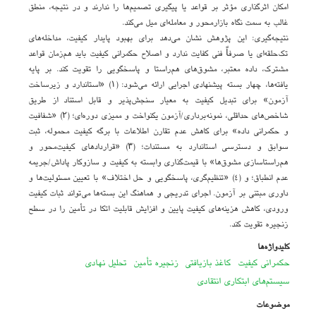
امکان اثرگذاری مؤثر بر قواعد یا پیگیری تصمیم‌ها را ندارند و در نتیجه، منطق
غالب به سمت نگاه بازارمحور و معامله‌ای میل می‌کند.
نتیجه‌گیری: این پژوهش نشان می‌دهد برای بهبود پایدار کیفیت، مداخله‌های
تک‌حلقه‌ای یا صرفاً فنی کفایت ندارد و اصلاح حکمرانی کیفیت باید هم‌زمان قواعد
مشترک، داده معتبر، مشوق‌های هم‌راستا و پاسخگویی را تقویت کند. بر پایه
یافته‌ها، چهار بسته پیشنهادی اجرایی ارائه می‌شود: (۱) «استاندارد و زیرساخت
آزمون» برای تبدیل کیفیت به معیار سنجش‌پذیر و قابل استناد از طریق
شاخص‌های حداقلی، نمونه‌برداری/آزمون یکنواخت و ممیزی دوره‌ای؛ (۲) «شفافیت
و حکمرانی داده» برای کاهش عدم تقارن اطلاعات با برگه کیفیت محموله، ثبت
سوابق و دسترسی استاندارد به مستندات؛ (۳) «قراردادهای کیفیت‌محور و
هم‌راستاسازی مشوق‌ها» با قیمت‌گذاری وابسته به کیفیت و سازوکار پاداش/جریمه
عدم انطباق؛ و (۴) «تنظیم‌گری، پاسخگویی و حل اختلاف» با تعیین مسئولیت‌ها و
داوری مبتنی بر آزمون. اجرای تدریجی و هماهنگ این بسته‌ها می‌تواند ثبات کیفیت
ورودی، کاهش هزینه‌های کیفیت پایین و افزایش قابلیت اتکا در تأمین را در سطح
زنجیره تقویت کند.
کلیدواژه‌ها
حکمرانی کیفیت
کاغذ بازیافتی
زنجیره تأمین
تحلیل نهادی
سیستم‌های ابتکاری انتقادی
موضوعات