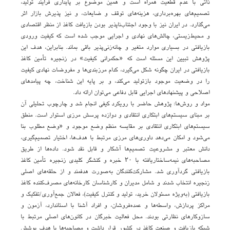
ذاتی با عدم قطعیت همراه است و همین موضوع بر پایداری فرایند تولید،
تصمیم‌های بهره‌برداری، هزینه‌های توقف و ضایعات، و نیز پذیرش بازار اثر
می‌گذارد. در ایران نیز با وجود اجتناب‌ناپذیر بودن بازیافت کاغذ از منظر اقتصادی
و محیط‌زیستی، چالش‌های نهادی و اجرایی موجب شده است که کیفیت ورودی
بازیافتی در بسیاری موارد متغیر و چانه‌زنی‌پذیر باقی بماند. بنابراین، هدف این
پژوهش تبیین این مسئله است که «حکمرانی کیفیت» در زنجیره تأمین کاغذ
بازیافتی در ایران چگونه شکل می‌گیرد، کدام مرزبندی‌ها و مفروضات نهادی کیفیت
را در وضعیت موجود بازتولید می‌کند، و بر پایه این شناخت، چه پیامدهای
اصلاحی و پیشنهادهای اجرایی قابل دفاعی می‌توان ارائه داد.
مواد و روش‌ها: پژوهش حاضر با رویکرد کیفی انجام شد و چارچوب تحلیلی آن
بر مبنای سیستم‌های ابتکاری انتقادی و دوازده پرسش مرزی استوار است. منطق
سیستم‌های ابتکاری انتقادی بر مقایسه منظم وضع موجود و «وضع مطلوب بنا
می‌شود و امکان می‌دهد داوری‌های مرزی مرتبط با هدف‌ها، اختیار تصمیم‌گیری،
دانش معتبر و مشروعیت تصمیم‌ها آشکار و قابل نقد شود. داده‌ها از طریق
مصاحبه‌های نیمه‌ساختاریافته با ۲۰ خبره و کنشگر کلیدی زنجیره تأمین کاغذ
بازیافتی گردآوری شد. مشارکت‌کنندگان به‌صورت هدفمند و از حلقه‌های اصلی
زنجیره انتخاب شدند و شامل مدیران و کارشناسان کارخانه‌های مصرف‌کننده کاغذ
بازیافتی (به‌ویژه مسئولان خرید، تولید و کنترل کیفیت)، فعالان جمع‌آوری/تفکیک و
مراکز پردازش، واسطه‌ها و عمده‌فروشان، و افراد آشنا با استاندارد، آزمون و
سازوکارهای نظارتی بودند. محل فعالیت خبرگان در کانون‌های اصلی مرتبط با
شبکه بازیافت و صنعت کاغذ در کشور قرار داشت و مصاحبه‌ها با هدف پوشش