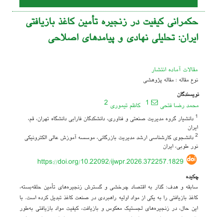
حکمرانی کیفیت در زنجیره تأمین کاغذ بازیافتی
ایران: تحلیلی نهادی و پیامدهای اصلاحی
مقالات آماده انتشار
نوع مقاله : مقاله پژوهشی
نویسندگان
2
1
محمد رضا فتحی
کاظم تیموری
1
دانشیار گروه مدیریت صنعتی و فناوری، دانشکدگان فارابی دانشگاه تهران، قم،
ایران
2
دانشجوی کارشناسی ارشد مدیریت بازرگانی، موسسه آموزش عالی الکترونیکی
نور طوبی، ایران
https://doi.org/10.22092/ijwpr.2026.372257.1829
چکیده
سابقه و هدف: گذار به اقتصاد چرخشی و گسترش زنجیره‌های تأمین حلقه‌بسته،
کاغذ بازیافتی را به یکی از مواد اولیه راهبردی در صنعت کاغذ تبدیل کرده است. با
این حال، در زنجیره‌های لجستیک معکوس و بازیافت، کیفیت مواد بازیافتی به‌طور