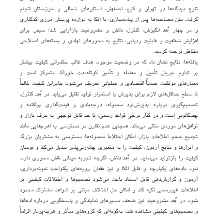
تنوع دیدگاه‌ها در تهران و کرج، اصفهان، استان‌های شمالی و خوزستان انجام
گرفت. متن مصاحبه‌ها پس از پیاده‌سازی، با اتکا به دوازده پرسش مرزی کدگذاری
و در چهار بُعد انگیزش، کنترل، دانش و مشروعیت بازآرایی شد؛ سپس برای
افزایش شفافیت و قابلیت ردیابی، نتایج به محورهای نهادی و بسته‌های اصلاحی
متناظر ترجمه گردید.
یافته‌ها: نتایج نشان داد که در وضعیت موجود، هدف غالب حکمرانی کیفیت بیشتر
بر تداوم جریان تأمین و معامله و تأمین کوتاه‌مدت خوراک متمرکز است و
معیارهای موفقیت عمدتاً اقتصادی و عملیاتی تعریف می‌شود؛ بنابراین کیفیت غالباً
تا سطح حداقل‌های لازم برای پذیرش یا استمرار تولید تقلیل می‌یابد. در بُعد کنترل،
تصمیم‌گیری درباره پذیرش/رد محموله، درجه‌بندی و قیمت‌گذاری پراکنده و
چندکانونی است و در کنار برخی قواعد رسمی، تا حد قابل توجهی به عرف بازار و
توافق‌های موردی متکی می‌ماند. همچنین عدم تقارن در دسترسی به اهرم‌هایی مانند
تجمیع حجم، اطلاعات بازار، امکان اختلاط محموله‌ها، دسترسی به مشتریان بزرگ
و ابزارها و نتایج آزمون، کیفیت را به متغیری چانه‌زنی‌پذیر تبدیل می‌کند و نوسان
کیفیت را بازتولید می‌نماید. در بُعد دانش، اگرچه تجربه میدانی نقش محوری دارد،
نبود داده‌های یکپارچه و قابل اتکا و نیز فقدان رویه‌های یکنواخت نمونه‌برداری،
آزمون و گزارش‌دهی قابل استناد باعث می‌شود تصمیم‌ها و اختلافات کیفیتی بر
اطلاعات غیررسمی تکیه کند و امکان حل اختلاف مبتنی بر شواهد مشترک محدود
شود. در بُعد مشروعیت نیز ضعف مسیرهای نمایندگی و پاسخگویی درباره ادعاها
و تصمیم‌های کیفیتی مشاهده شد؛ به‌گونه‌ای که گروه‌های متأثر و هزینه‌پرداز الزاماً