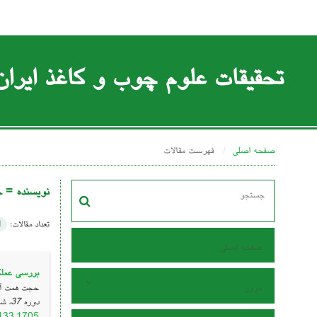
تحقیقات علوم چوب و کاغذ ایران
صفحه اصلی
فهرست مقالات
نویسنده =
ح
تعداد مقالات:
1
صفحه اصلی
بررسی عملکرد خمشی و ب
مرور
حجت همت آبا
دوره 37، شماره 2 ، تیر 1401، ، صفحه
7133.1705