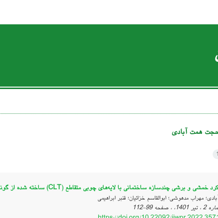
جت همت آبادی
رشی چندسازه ساختمانی با لایه‌های چوبی متقاطع (CLT) ساخته‌ شده از گونه راش و صنوبر با استفاده از روش تجربی و اجزای محدود
دی؛ مهراب مدهوشی؛ ابوالقاسم خزائیان؛ قنبر ابراهیمی
99-112
https://doi.org/10.22092/ijwpr.2022.35