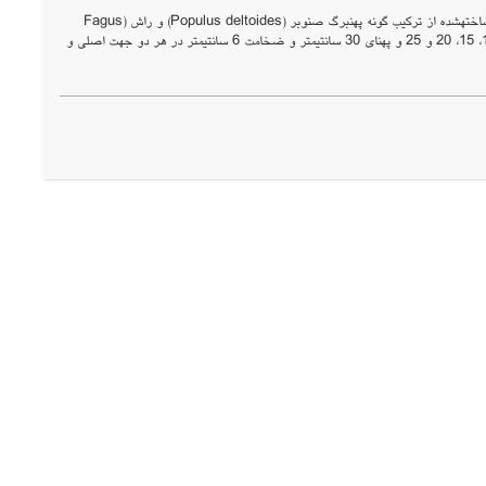
در این پژوهش مقاومت به خمش و برشی چندسازه ساختمانی با لایه­های چوبی متقاطع (CLT) سه­لایه ساخته­شده از ترکیب گونه پهن­برگ صنوبر (Populus deltoides) و راش (Fagus
orientalis) با استفاده از روش تجربی بررسی گردید. نمونه­های آزمایشگاهی با نسبت­های طول به ضخامت 6، 10، 15، 20 و 25 و پهنای 30 سانتیمتر و ضخامت 6 سانتیمتر در هر دو جهت اصلی و