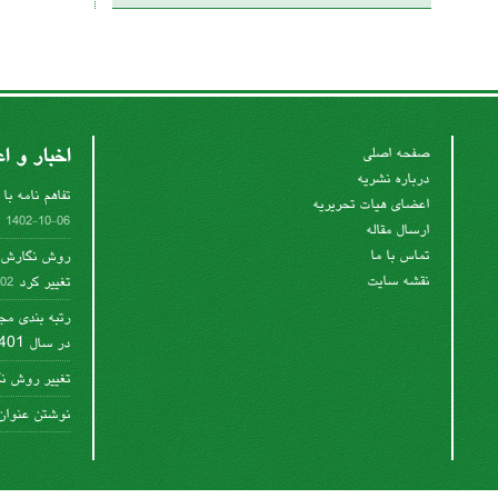
اخبار و اع
صفحه اصلی
درباره نشریه
تفاهم نامه با 
اعضای هیات تحریریه
1402-10-06
ارسال مقاله
تماس با ما
روش نگارش م
نقشه سایت
تغییر کرد
07-24
رتبه بندی مج
در سال 1401
تغییر روش ن
نوشتن عنوان 