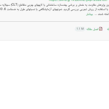
بیشتر
خته شدند ...
ه
اصل مقاله
1.1 M