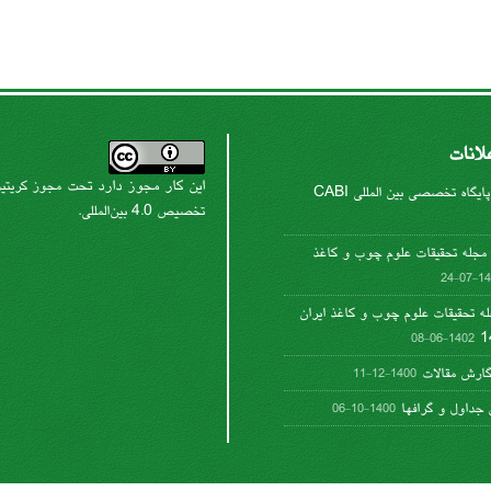
لانات
این کار مجوز دارد تحت
مجوز کریتیو
پایگاه تخصصی بین المللی CABI
.
تخصیص 4.0 بین‌المللی
جله تحقیقات علوم چوب و کاغذ
1402-
له تحقیقات علوم چوب و کاغذ ایران
1402-06-08
گارش مقالات
1400-12-11
جداول و گرافها
1400-10-06