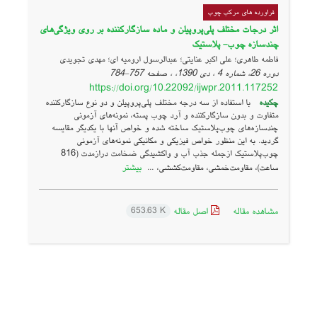
فراورده های مرکب چوب
اثر درجات مختلف پلی‌پروپیلن و ماده سازگارکننده بر روی ویژگی‌های
چندسازه چوب- پلاستیک
فاطمه طاهری؛ علی اکبر عنایتی؛ عبدالرسول ارومیه ای؛ مهدی تجویدی
دوره 26، شماره 4 ، دی 1390، ، صفحه
757-784
https://doi.org/10.22092/ijwpr.2011.117252
چکیده
با استفاده از سه درجه مختلف پلی‌پروپیلن و دو نوع سازگارکننده
متفاوت و بدون سازگارکننده و آرد چوب پسته، نمونه‌های آزمونی
چندسازه‌های چوب‌پلاستیک ساخته شده و خواص آنها با یکدیگر مقایسه
گردید. به این منظور خواص فیزیکی و مکانیکی نمونه‌های آزمونی
چوب‌پلاستیک ازجمله جذب آب و واکشیدگی ضخامت درازمدت (816
بیشتر
ساعت)، مقاومت‌خمشی، مقاومت‌کششی، ...
مشاهده مقاله
اصل مقاله
653.63 K