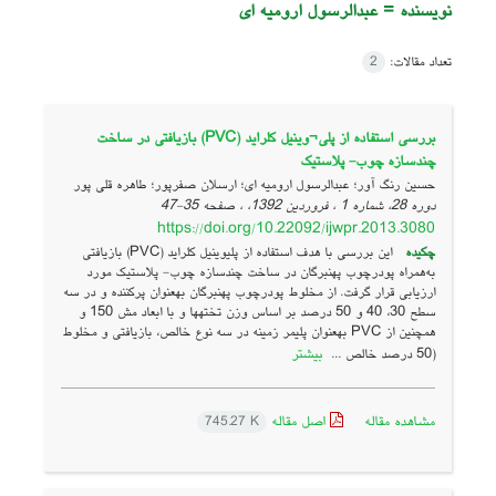
نویسنده =
عبدالرسول ارومیه ای
تعداد مقالات:
2
بررسی استفاده از پلی¬وینیل کلراید (PVC) بازیافتی در ساخت
چندسازه چوب- پلاستیک
حسین رنگ آور؛ عبدالرسول ارومیه ای؛ ارسلان صفرپور؛ طاهره قلی پور
دوره 28، شماره 1 ، فروردین 1392، ، صفحه
35-47
https://doi.org/10.22092/ijwpr.2013.3080
چکیده
این بررسی با هدف استفاده از پلی­وینیل کلراید (PVC) بازیافتی
به‌همراه پودرچوب پهن­برگان در ساخت چندسازه چوب- پلاستیک مورد
ارزیابی قرار گرفت. از مخلوط پودرچوب پهن­برگان به­عنوان پرکننده و در سه
سطح 30، 40 و 50 درصد بر اساس وزن تخته­ها و با ابعاد مش 150 و
همچنین از PVC به­عنوان پلیمر زمینه در سه نوع خالص، بازیافتی و مخلوط
بیشتر
(50 درصد خالص ...
مشاهده مقاله
اصل مقاله
745.27 K