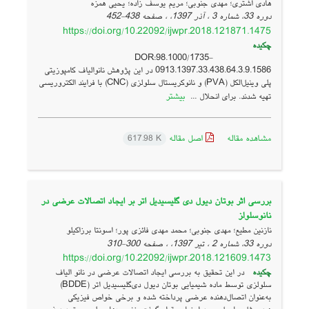
هادی اشتری؛ مهدی جنوبی؛ مریم یوسف زاده؛ یحیی همزه
دوره 33، شماره 3 ، آذر 1397، ، صفحه
438-452
https://doi.org/10.22092/ijwpr.2018.121871.1475
چکیده
DOR:98.1000/1735-
0913.1397.33.438.64.3.9.1586 در این پژوهش نانوالیاف کامپوزیتی
پلی وینیل‌الکل (PVA) و نانوکریستال سلولزی (CNC) با فرایند الکتروریسی
بیشتر
تهیه شدند. برای انحلال ...
مشاهده مقاله
اصل مقاله
617.98 K
بررسی اثر بوتان دیول دی گلیسیدیل اتر بر ایجاد اتصالات عرضی در
نانوسلولز
نازنین مطیع؛ مهدی جنوبی؛ محمد مهدی فائزی پور؛ اسونتا برزاکیلو
دوره 33، شماره 2 ، تیر 1397، ، صفحه
300-310
https://doi.org/10.22092/ijwpr.2018.121609.1473
چکیده
در این تحقیق به بررسی ایجاد اتصالات عرضی در نانو الیاف
سلولزی توسط ماده شیمیایی بوتان دیول دی‌گلیسیدیل اتر (BDDE)
به‌عنوان اتصال‌دهنده عرضی پرداخته شده و برخی خواص فیزیکی