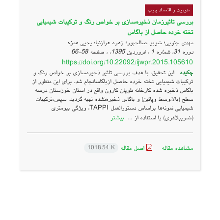
مدیریت و اقتصاد چوب
بررسی تاثیرزمان ذخیره‌سازی بر خواص رنگ و ترکیبات شیمیایی
تخته خرده حاصل از باگاس
مهدی جنوبی؛ شوبو صالحپور؛ زهره عرازنیا؛ یحیی همزه
دوره 31، شماره 1 ، فروردین 1395، ، صفحه
58-66
https://doi.org/10.22092/ijwpr.2015.105610
چکیده
این تحقیق، با هدف بررسی تاثیر ذخیره‌سازی بر خواص رنگ و
ترکیبات شیمیایی تخته خرده حاصل ازباگاسانجام شد. برای این منظور از
باگاس ذخیره شده کارخانه نئوپان کارون واقع در استان خوزستان درسه
سطح (بالا،وسط وپائین) و باگاس ذخیره‌نشده تهیه گردید. سپس،ترکیبات
شیمیایی نمونه‌ها براساس دستورالعمل TAPPI، ویژگی بیومتری
بیشتر
(ضریبلاغری) با استفاده از ...
مشاهده مقاله
اصل مقاله
1018.54 K