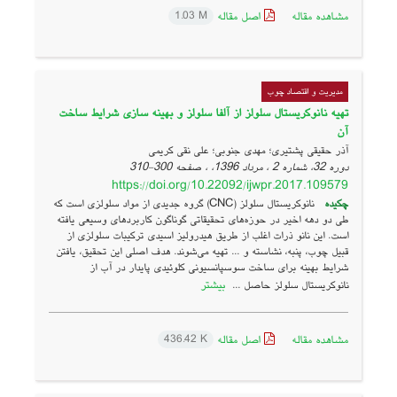
مشاهده مقاله
اصل مقاله
1.03 M
مدیریت و اقتصاد چوب
تهیه نانوکریستال سلولز از آلفا سلولز و بهینه سازی شرایط ساخت
آن
آذر حقیقی پشتیری؛ مهدی جنوبی؛ علی نقی کریمی
دوره 32، شماره 2 ، مرداد 1396، ، صفحه
300-310
https://doi.org/10.22092/ijwpr.2017.109579
چکیده
نانوکریستال سلولز (CNC) گروه جدیدی از مواد سلولزی است که
طی دو دهه اخیر در حوزه‌های تحقیقاتی گوناگون کاربردهای وسیعی یافته
است. این نانو ذرات اغلب از طریق هیدرولیز اسیدی ترکیبات سلولزی از
قبیل چوب، پنبه، نشاسته و ... تهیه می‌شوند. هدف اصلی این تحقیق، یافتن
شرایط بهینه برای ساخت سوسپانسیونی کلوئیدی پایدار در آب از
بیشتر
نانوکریستال سلولز حاصل ...
مشاهده مقاله
اصل مقاله
436.42 K