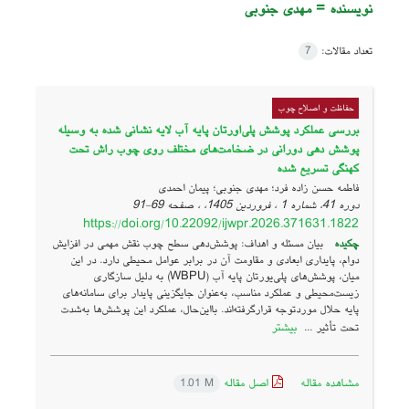
نویسنده =
مهدی جنوبی
تعداد مقالات:
7
حفاظت و اصلاح چوب
بررسی عملکرد پوشش پلی‌اورتان پایه آب لایه نشانی شده به وسیله
پوشش دهی دورانی در ضخامت‌های مختلف روی چوب راش تحت
کهنگی تسریع شده
فاطمه حسن زاده فرد؛ مهدی جنوبی؛ پیمان احمدی
دوره 41، شماره 1 ، فروردین 1405، ، صفحه
69-91
https://doi.org/10.22092/ijwpr.2026.371631.1822
چکیده
بیان مسئله و اهداف: پوشش‌دهی سطح چوب نقش مهمی در افزایش
دوام، پایداری ابعادی و مقاومت آن در برابر عوامل محیطی دارد. در این
میان، پوشش‌های پلی‌یورتان پایه آب (WBPU) به دلیل سازگاری
زیست‌محیطی و عملکرد مناسب، به‌عنوان جایگزینی پایدار برای سامانه‌های
پایه حلال موردتوجه قرارگرفته‌اند. بااین‌حال، عملکرد این پوشش‌ها به‌شدت
بیشتر
تحت تأثیر ...
مشاهده مقاله
اصل مقاله
1.01 M