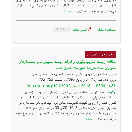
هیدروژل حاصل مورد ارزیابی قرار گرفت. زنجیره‌های پلیمری تجدیدپذیر و
قابل بازیافت مورد مطالعه شامل نانوالیاف سلولزی و هیدروکسی اتیل سلولز
بیشتر
می‌باشند. برای ایجاد اتصالات ...
مشاهده مقاله
اصل مقاله
315.98 K
فراورده های مرکب چوب
مطالعه زیست تخریب پذیری و اثرات زیست محیطی نانو چندسازهای
سلولزی تحت شرایط کمپوست کنترل شده
شوبو صالحچور؛ مهدی جنوبی؛ مسعود احمدزاده؛ فاطمه رفیعیان
دوره 33، شماره 1 ، فروردین 1397، ، صفحه
122-132
https://doi.org/10.22092/ijwpr.2018.115394.1437
چکیده
هدف از این مطالعه بررسی تخریب زیستی نانو چندسازه‌های
ساخته‌شده از پلی وینیل الکل و نانو الیاف سلولزی تحت شرایط کمپوست
کنترل شده و ارزیابی کیفیت کمپوست نهائی بود. فیلم‌های نانو چندسازه بر
پایه پلی وینیل الکل با مقادیر 5، 10، 20 و 30 درصد وزنی نانو الیاف
سلولزی و با استفاده از نیتروژن مایع، خشک‌کردن انجمادی و پرس داغ تهیه
بیشتر
شدند. نمونه‌ها ...