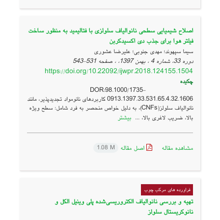
اصلاح شیمیایی سطحی نانوالیاف سلولزی با فتالیمید به منظور ساخت
فیلتر هوا برای جذب دی اکسیدکربن
سیما سپهوند؛ مهدی جنوبی؛ علیرضا عشوری
دوره 33، شماره 4 ، بهمن 1397، ، صفحه
531-543
https://doi.org/10.22092/ijwpr.2018.124155.1504
چکیده
DOR:98.1000/1735-
0913.1397.33.531.65.4.32.1606 کاربردهای نانومواد تجدیدپذیر، مانند
نانوالیاف سلولز(CNFs)، به دلیل خواص منحصر به فرد شامل: سطح ویژه
بیشتر
بالا، ضریب لاغری بالا، ...
مشاهده مقاله
اصل مقاله
1.08 M
فراورده های مرکب چوب
تهیه و بررسی نانوالیاف الکتروریسی‌شده پلی وینیل الکل و
نانوکریستال سلولز