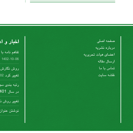
اخبار و اع
صفحه اصلی
درباره نشریه
تفاهم نامه با 
اعضای هیات تحریریه
1402-10-06
ارسال مقاله
تماس با ما
روش نگارش م
نقشه سایت
تغییر کرد
07-24
رتبه بندی مج
در سال 1401
تغییر روش ن
نوشتن عنوان 