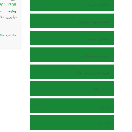
اطلاعات نشریه
7201.1706
چکیده
سابق
نوآوری، علا
اعضای هیات تحریریه
مشاهده مقال
همکاران اجرایی
راهنمای نویسندگان
هزینه های بررسی مقاله
ارسال مقاله
داوران
تماس با ما