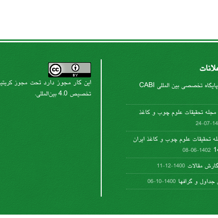
لانات
این کار مجوز دارد تحت
مجوز کریتیو
پایگاه تخصصی بین المللی CABI
.
تخصیص 4.0 بین‌المللی
جله تحقیقات علوم چوب و کاغذ
1402-
له تحقیقات علوم چوب و کاغذ ایران
1402-06-08
گارش مقالات
1400-12-11
جداول و گرافها
1400-10-06