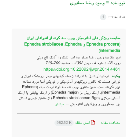
نویسنده =
وحید رضا صفدری
تعداد مقالات:
1
مقایسه ویژگی های آناتومیکی چوب سه گونه از افدراهای ایران
(Ephedra procera و Ephedra strobilacea ،Ephedra
intermedia)
امیر باقری؛ وحید رضا صفدری؛ امیر لشگری؛ آژنگ تاج دینی
دوره 28، شماره 4 ، بهمن 1392، ، صفحه
709-719
https://doi.org/10.22092/ijwpr.2014.4461
چکیده
ارمک­ها (ریش­بز) یا افدراها ازجمله گونه­های بومی رویشگاه ایران و
تورانی هستند که تاکنون ویژگی­های آناتومیکی و فیزیکی آنها مورد مطالعه
قرار نگرفته است. بدین منظور چوب تنه سه گونه ارمک میانه (Ephedra
intermedia)، ارمک ریش بز (Ephedra major) و ارمک بیابانی یا ارمک
آسیای مرکزی (Ephedra strobilaceae Bge.) از مناطق کویری استان
بیشتر
یزد جمع­آوری و ویژگی­های آناتومیکی ...
مشاهده مقاله
اصل مقاله
962.52 K